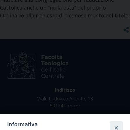
Cattolica anche un “nulla osta” del proprio
Ordinario alla richiesta di riconoscimento del titolo.
Indirizzo
Viale Ludovico Ariosto, 13
50124 Firenze
Informativa
Contatti