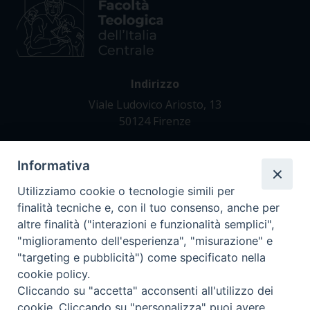
Indirizzo
Viale Ludovico Ariosto, 13
50124 Firenze
Informativa
Contatti
Tel. +39 055 42 82 21
Utilizziamo cookie o tecnologie simili per
segreteria@teofir.it
finalità tecniche e, con il tuo consenso, anche per
www.teofir.it
altre finalità ("interazioni e funzionalità semplici",
"miglioramento dell'esperienza", "misurazione" e
"targeting e pubblicità") come specificato nella
cookie policy.
Cliccando su "accetta" acconsenti all'utilizzo dei
cookie. Cliccando su "personalizza" puoi avere