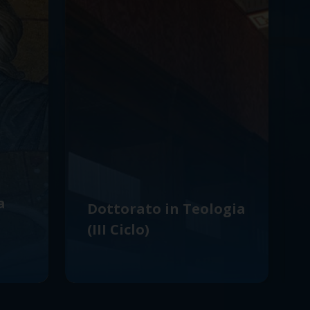
a
Dottorato in Teologia
(III Ciclo)