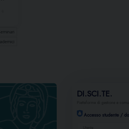
6
Seminari
ademici