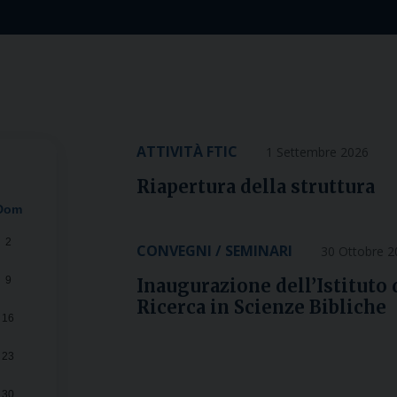
ATTIVITÀ FTIC
1 Settembre 2026
Riapertura della struttura
Dom
x
x
Eventi del 03-08-2026
Eventi del 01-09-2026
2
CONVEGNI / SEMINARI
30 Ottobre 
Chiusura periodo estivo -
Riapertura della struttura
-
Fino
Dalle
alle
09:00
23:00
alle
18:00
9
Inaugurazione dell’Istituto 
Ricerca in Scienze Bibliche
16
23
30