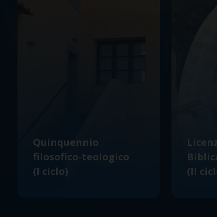
Quinquennio
Licen
filosofico-teologico
Biblic
(I ciclo)
(II cic