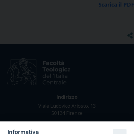
Scarica il PDF
Indirizzo
Viale Ludovico Ariosto, 13
50124 Firenze
Informativa
Contatti