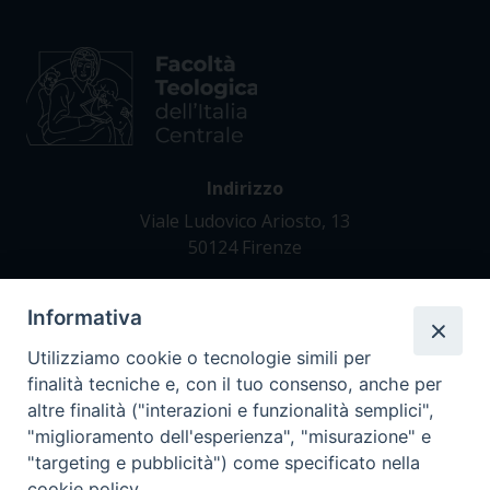
Indirizzo
Viale Ludovico Ariosto, 13
50124 Firenze
Informativa
Contatti
Tel. +39 055 42 82 21
Utilizziamo cookie o tecnologie simili per
segreteria@teofir.it
finalità tecniche e, con il tuo consenso, anche per
www.teofir.it
altre finalità ("interazioni e funzionalità semplici",
"miglioramento dell'esperienza", "misurazione" e
"targeting e pubblicità") come specificato nella
cookie policy.