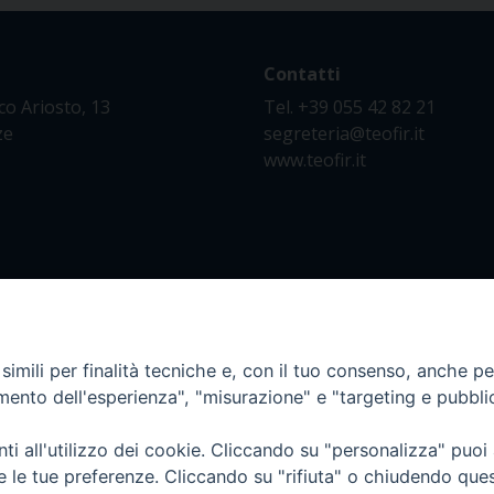
Contatti
co Ariosto, 13
Tel. +39 055 42 82 21
ze
segreteria@teofir.it
www.teofir.it
imili per finalità tecniche e, con il tuo consenso, anche per 
amento dell'esperienza", "misurazione" e "targeting e pubbli
i all'utilizzo dei cookie. Cliccando su "personalizza" puoi
re le tue preferenze. Cliccando su "rifiuta" o chiudendo que