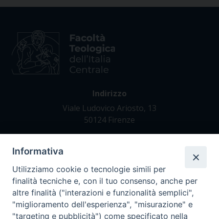
Indirizzo
Viale Ludovico Ariosto, 13
50124 Firenze
Informativa
Contatti
Tel. +39 055 42 82 21
Utilizziamo cookie o tecnologie simili per
segreteria@teofir.it
finalità tecniche e, con il tuo consenso, anche per
www.teofir.it
altre finalità ("interazioni e funzionalità semplici",
"miglioramento dell'esperienza", "misurazione" e
"targeting e pubblicità") come specificato nella