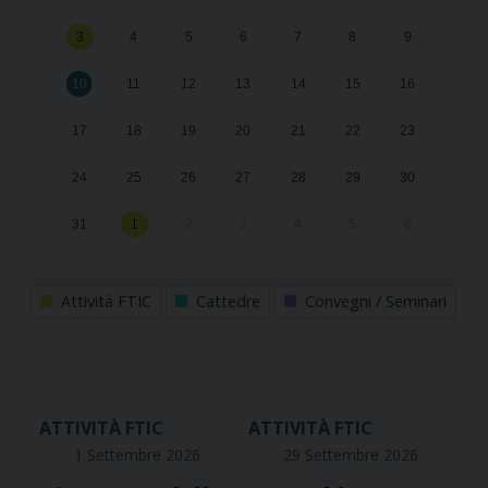
Chius
Riape
3
4
5
6
7
8
9
10
11
12
13
14
15
16
17
18
19
20
21
22
23
24
25
26
27
28
29
30
31
1
2
3
4
5
6
Attività FTIC
Cattedre
Convegni / Seminari
ATTIVITÀ FTIC
ATTIVITÀ FTIC
1 Settembre 2026
29 Settembre 2026