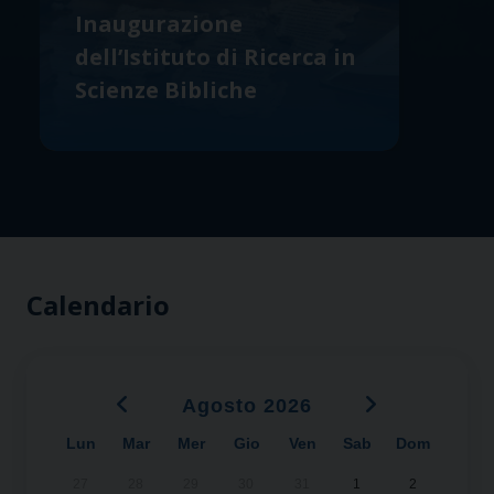
Inaugurazione
dell’Istituto di Ricerca in
Scienze Bibliche
Calendario
‹
›
Agosto 2026
Lun
Mar
Mer
Gio
Ven
Sab
Dom
x
x
27
28
29
30
31
1
2