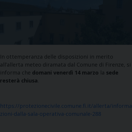
In ottemperanza delle disposizioni in merito
all’allerta meteo diramata dal Comune di Firenze, si
informa che
domani venerdì 14 marzo
la
sede
resterà chiusa
.
https://protezionecivile.comune.fi.it/allerta/informa
zioni-dalla-sala-operativa-comunale-288