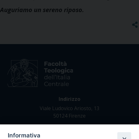
Auguriamo un sereno riposo.
Indirizzo
Viale Ludovico Ariosto, 13
50124 Firenze
Informativa
Contatti