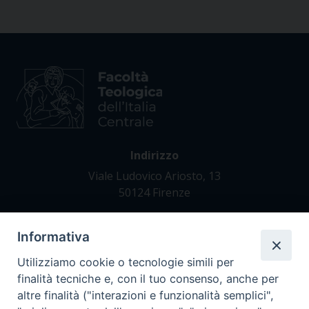
Indirizzo
Viale Ludovico Ariosto, 13
50124 Firenze
Informativa
Contatti
Tel. +39 055 42 82 21
Utilizziamo cookie o tecnologie simili per
segreteria@teofir.it
finalità tecniche e, con il tuo consenso, anche per
www.teofir.it
altre finalità ("interazioni e funzionalità semplici",