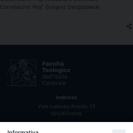
Correlatore:
Prof. Grzegorz Sierzputowski
Indirizzo
Viale Ludovico Ariosto, 13
50124 Firenze
Informativa