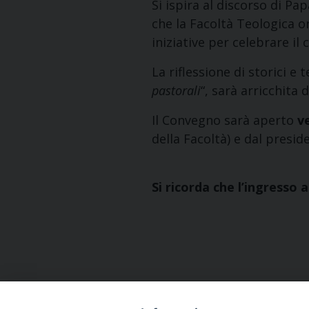
Si ispira al discorso di Pa
che la Facoltà Teologica o
iniziative per celebrare il
La riflessione di storici e 
pastorali
“, sarà arricchita 
Il Convegno sarà aperto
v
della Facoltà) e dal presid
Si ricorda che l’ingresso 