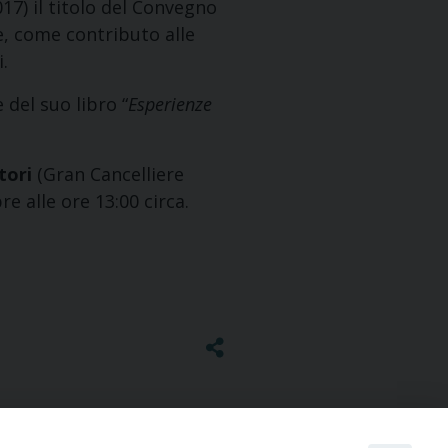
017) il titolo del Convegno
ze, come contributo alle
.
e del suo libro “
Esperienze
tori
(Gran Cancelliere
e alle ore 13:00 circa.