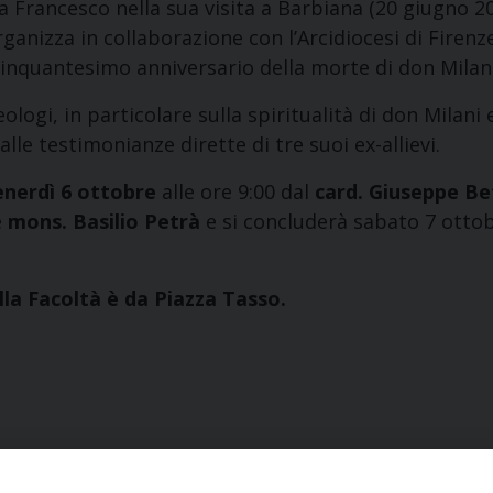
pa Francesco nella sua visita a Barbiana (20 giugno 2
rganizza in collaborazione con l’Arcidiocesi di Firen
 cinquantesimo anniversario della morte di don Milani
teologi, in particolare sulla spiritualità di don Milani 
dalle testimonianze dirette di tre suoi ex-allievi.
enerdì 6 ottobre
alle ore 9:00 dal
card. Giuseppe Be
e
mons. Basilio Petrà
e si concluderà sabato 7 ottobr
alla Facoltà è da Piazza Tasso.