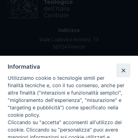
Indirizzo
Viale Ludovico Ariosto, 13
50124 Firenze
Informativa
Contatti
Tel. +39 055 42 82 21
Utilizziamo cookie o tecnologie simili per
segreteria@teofir.it
finalità tecniche e, con il tuo consenso, anche per
www.teofir.it
altre finalità ("interazioni e funzionalità semplici",
"miglioramento dell'esperienza", "misurazione" e
"targeting e pubblicità") come specificato nella
cookie policy.
Cliccando su "accetta" acconsenti all'utilizzo dei
cookie. Cliccando su "personalizza" puoi avere
maggiori informazioni sui cookie utilizzati e