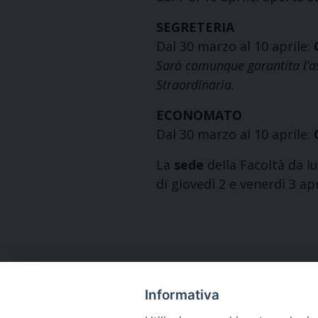
SEGRETERIA
Dal 30 marzo al 10 aprile:
Sarà comunque garantita l’as
Straordinaria.
ECONOMATO
Dal 30 marzo al 10 aprile:
La
sede
della Facoltà da l
di giovedì 2 e venerdì 3 ap
Informativa
Indirizzo