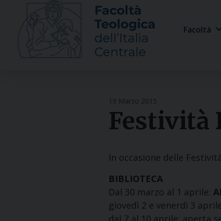
Skip
to
Facoltà
content
19 Marzo 2015
Festività
In occasione delle Festività
BIBLIOTECA
Dal 30 marzo al 1 aprile:
A
giovedì 2 e venerdì 3 apr
dal 7 al 10 aprile: aperta 