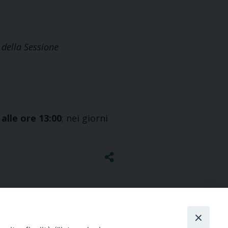
 della Sessione
 alle ore 13:00
; nei giorni