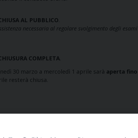
CHIUSA AL PUBBLICO
.
sistenza necessaria al regolare svolgimento degli esami
CHIUSURA COMPLETA
.
unedì 30 marzo a mercoledì 1 aprile sarà
aperta fino
rile resterà chiusa.
Contatti