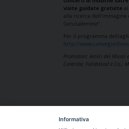
concerti di musiche sacre
visite guidate
gratuite
ai
alla ricerca dell'immagine
Gerusalemme”.
Per il programma dettaglia
http://www.convegnofiren
Promotori: Amici dei Musei e
Centrale; Fieldstead e Co.; M
Informativa
Indirizzo