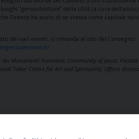
eseguiti dai
Gloriae Dei Cantores
(coro statunitense 
 luoghi “gerosolimitani” della città (a cura dell'asso
 che Firenze ha avuto di se stessa come capitale spir
to dei vari eventi, si rimanda al sito del Convegno:
zegerusalemme.it/
.
 dei Monumenti Fiorentini; Community of Jesus; Facoltà T
ount Tabor Centre for Art and Spirituality; Ufficio dioces
Contatti