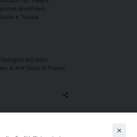
fondato nel 1988) e
ciazione
ArsetFides
)
ituale e “Nuova
eologica dell'Italia
ano di Arte Sacra di Firenze.