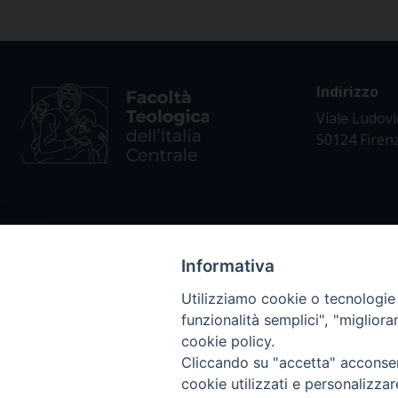
Indirizzo
Viale Ludovi
50124 Firen
Informativa
Utilizziamo cookie o tecnologie s
Privacy policy - trasparenza
funzionalità semplici", "miglior
cookie policy.
Cliccando su "accetta" acconsent
cookie utilizzati e personalizza