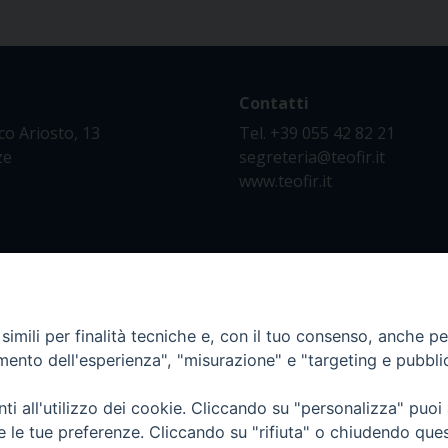
Contatti
co Ariosto, 13
Tel. +39 055 42 82 21
ze
segreteria@teofir.it
www.teofir.it
imili per finalità tecniche e, con il tuo consenso, anche per 
amento dell'esperienza", "misurazione" e "targeting e pubbli
i all'utilizzo dei cookie. Cliccando su "personalizza" puoi
re le tue preferenze. Cliccando su "rifiuta" o chiudendo que