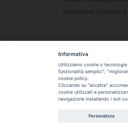
relatori prof. S.Tarocchi e
Informativa
Indirizzo
Utilizziamo cookie o tecnologie s
Viale Ludovi
funzionalità semplici", "miglior
50124 Firen
cookie policy.
Cliccando su "accetta" acconsent
cookie utilizzati e personalizza
navigazione installando i soli co
Personalizza
Privacy policy - trasparenza