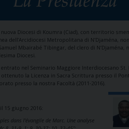
a nuova Diocesi di Koumra (Ciad), con territorio sme
nea dell’Arcidiocesi Metropolitana di N’Djaména, 
 Samuel Mbairabé Tibingar, del clero di N’Djaména, 
desima Diocesi.
è entrato nel Seminario Maggiore Interdiocesano St.
ttenuto la Licenza in Sacra Scrittura presso il Pontif
orato presso la nostra Facoltà (2011-2016).
il 15 giugno 2016:
ples dans l’évangile de Marc. Une analyse
c 8, 31-9, 1; 9, 30-37; 10, 32-45”: