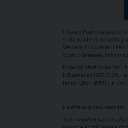
Il Santo Padre ha eretto l
Sarh, rendendola suffraga
Vescovo di Koumra il Rev.
Vicario Generale della me
Dopo gli studi superiori, 
N’Djaména (1997-2004). Ha o
Roma (2007-2011) e il Dott
Ha difeso la seguente tesi 
“L’incompréhension des disci
narra
tive et théologique de M