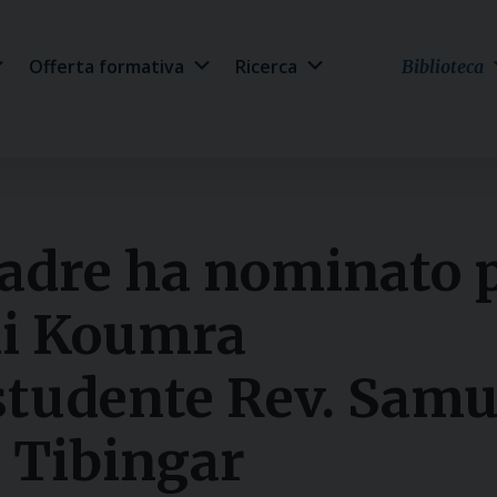
Offerta formativa
Ricerca
Biblioteca
Padre ha nominato
di Koumra
 studente Rev. Samu
 Tibingar