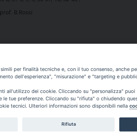
 prof. B.Rossi
Contatti
imili per finalità tecniche e, con il tuo consenso, anche per 
co Ariosto, 13
Tel. +39 055 42 82 21
amento dell'esperienza", "misurazione" e "targeting e pubbli
ze
segreteria@teofir.it
www.teofir.it
i all'utilizzo dei cookie. Cliccando su "personalizza" puoi
re le tue preferenze. Cliccando su "rifiuta" o chiudendo que
okie tecnici. Ulteriori informazioni sono disponibili nella
coo
Rifiuta