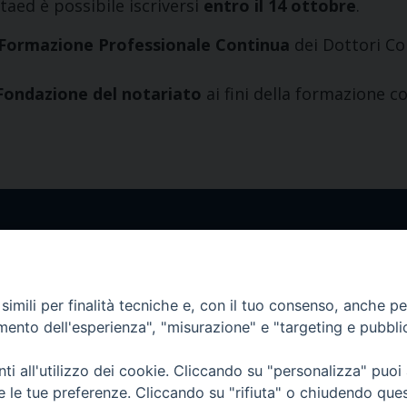
taed è possibile iscriversi
entro il 14 ottobre
.
la Formazione Professionale Continua
dei Dottori Co
 Fondazione del notariato
ai fini della formazione c
Contatti
co Ariosto, 13
Tel. +39 055 42 82 21
ze
segreteria@teofir.it
imili per finalità tecniche e, con il tuo consenso, anche per 
www.teofir.it
amento dell'esperienza", "misurazione" e "targeting e pubbli
i all'utilizzo dei cookie. Cliccando su "personalizza" puoi
re le tue preferenze. Cliccando su "rifiuta" o chiudendo que