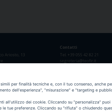
Contatti
co Ariosto, 13
Tel. +39 055 42 82 21
ze
segreteria@teofir.it
www.teofir.it
imili per finalità tecniche e, con il tuo consenso, anche per 
amento dell'esperienza", "misurazione" e "targeting e pubbli
i all'utilizzo dei cookie. Cliccando su "personalizza" puoi
re le tue preferenze. Cliccando su "rifiuta" o chiudendo que