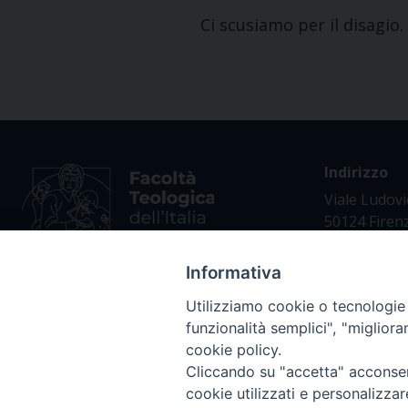
Ci scusiamo per il disagio.
Indirizzo
Viale Ludovi
50124 Firen
Informativa
Utilizziamo cookie o tecnologie s
funzionalità semplici", "miglior
cookie policy.
Cliccando su "accetta" acconsent
Privacy policy - trasparenza
cookie utilizzati e personalizza