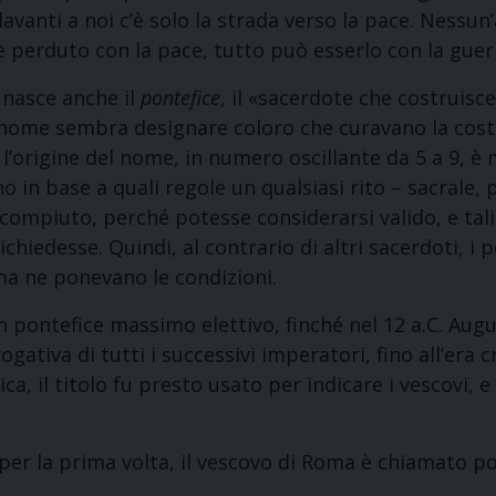
davanti a noi c’è solo la strada verso la pace. Nessun
 è perduto con la pace, tutto può esserlo con la guer
nasce anche il
pontefice
, il «sacerdote che costruisce 
nome sembra designare coloro che curavano la cost
l’origine del nome, in numero oscillante da 5 a 9, 
ano in base a quali regole un qualsiasi rito – sacrale
compiuto, perché potesse considerarsi valido, e tali 
ichiedesse. Quindi, al contrario di altri sacerdoti, i
 ma ne ponevano le condizioni.
n pontefice massimo elettivo, finché nel 12 a.C. Augu
ativa di tutti i successivi imperatori, fino all’era cr
a, il titolo fu presto usato per indicare i vescovi, e 
 per la prima volta, il vescovo di Roma è chiamato 