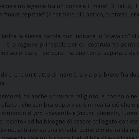
edere un legame fra un ponte e il mare? Di fatto, i
ia “mare ospitale” (il termine più antico, tuttavia, er
latina la stessa parola può indicare lo “scavalco” di
 – è la ragione principale per cui costruiamo ponti 
cioè accorciare i percorsi fra due terre, separate d
dirci che un tratto di mare è la via più breve fra due
ea.
percorsi, ha anche un valore religioso, e non solo nell
profano”, che sembra opporvisi, è in realtà ciò che è 
ti composto di
pro
, «davanti» e
fanum
, «tempio, luogo 
ro recinto» ed ha bisogno di essere collegato con ess
 divino, attraverso una strada, come dimostra da noi
i presenta cioè un bisogno ineludibile di avvicinare l