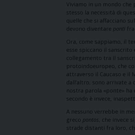
Viviamo in un mondo che pe
stesso la necessità di que
quelle che si affacciano s
devono diventare
ponti
fra 
Ora, come sappiamo, il te
esse spiccano il sanscrito 
collegamento tra il sanscri
protoindoeuropeo, che com
attraverso il Caucaso e il 
dall’altro, sono arrivate a
nostra parola «ponte» ha di
secondo è invece, inaspet
A nessuno verrebbe in mente
greco
pontos
, che invece si
strade distanti fra loro, c