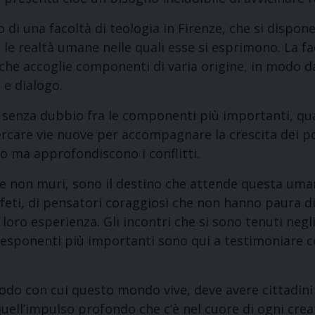
o di una facoltà di teologia in Firenze, che si dispon
 e le realtà umane nelle quali esse si esprimono. La f
, che accoglie componenti di varia origine, in modo 
 e dialogo.
o senza dubbio fra le componenti più importanti, qua
rcare vie nuove per accompagnare la crescita dei po
o ma approfondiscono i conflitti.
i e non muri, sono il destino che attende questa uma
ofeti, di pensatori coraggiosi che non hanno paura d
loro esperienza. Gli incontri che si sono tenuti negli
oro esponenti più importanti sono qui a testimoniare
modo con cui questo mondo vive, deve avere cittadini 
ell’impulso profondo che c’è nel cuore di ogni cre