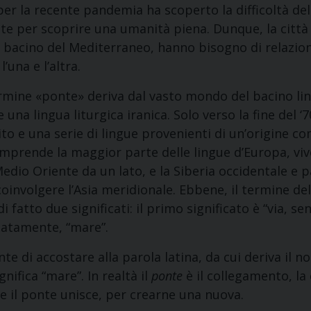
r la recente pandemia ha scoperto la difficoltà dell
ste per scoprire una umanità piena. Dunque, la città 
ul bacino del Mediterraneo, hanno bisogno di relazion
l’una e l’altra.
rmine «ponte» deriva dal vasto mondo del bacino lin
e una lingua liturgica iranica. Solo verso la fine del ‘
to e una serie di lingue provenienti di un’origine co
prende la maggior parte delle lingue d’Europa, vive
Medio Oriente da un lato, e la Siberia occidentale e p
 coinvolgere l’Asia meridionale. Ebbene, il termine de
 fatto due significati: il primo significato è “via, se
tatamente, “mare”.
 di accostare alla parola latina, da cui deriva il no
gnifica “mare”. In realtà il
ponte
è il collegamento, la
he il ponte unisce, per crearne una nuova.