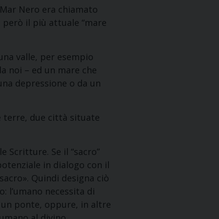
l Mar Nero era chiamato
a però il più attuale “mare
 una valle, per esempio
da noi – ed un mare che
a una depressione o da un
 terre, due città situate
e Scritture. Se il “sacro”
potenziale in dialogo con il
sacro». Quindi designa ciò
o: l’umano necessita di
 un ponte, oppure, in altre
’umano al divino.