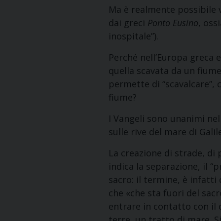
Ma è realmente possibile v
dai greci
Ponto Eusino
, oss
inospitale”).
Perché nell’Europa greca e 
quella scavata da un fiume
permette di “scavalcare”, 
fiume?
I Vangeli sono unanimi nel 
sulle rive del mare di Galil
La creazione di strade, di 
indica la separazione, il “
sacro: il termine, è infat
che «che sta fuori del sac
entrare in contatto con il
terre, un tratto di mare. S