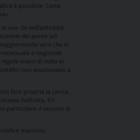
’altra è possibile. Come
ra».
la via». Se nell’antichità,
ruzione del ponte sul
è maggiormente vero che in
, processuale o negoziale
regole erano di volta in
 pontefici non assolvevano a
sto fece propria la carica.
istiana inoltrata, fin
in particolare il vescovo di
pontefice massimo.