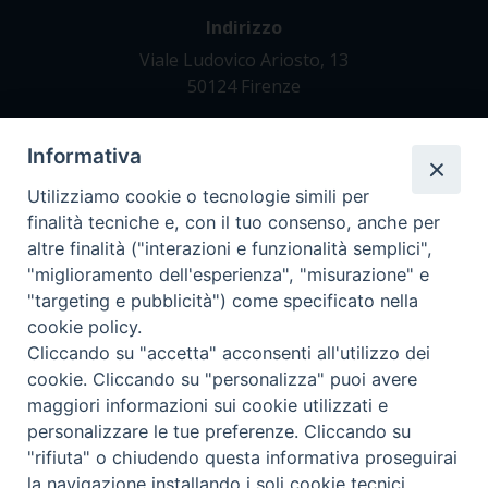
Indirizzo
Viale Ludovico Ariosto, 13
50124 Firenze
Informativa
Contatti
Tel. +39 055 42 82 21
Utilizziamo cookie o tecnologie simili per
segreteria@teofir.it
finalità tecniche e, con il tuo consenso, anche per
www.teofir.it
altre finalità ("interazioni e funzionalità semplici",
"miglioramento dell'esperienza", "misurazione" e
"targeting e pubblicità") come specificato nella
cookie policy.
Cliccando su "accetta" acconsenti all'utilizzo dei
cookie. Cliccando su "personalizza" puoi avere
maggiori informazioni sui cookie utilizzati e
personalizzare le tue preferenze. Cliccando su
"rifiuta" o chiudendo questa informativa proseguirai
la navigazione installando i soli cookie tecnici.