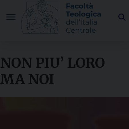
Skip
to
content
NON PIU’ LORO
MA NOI