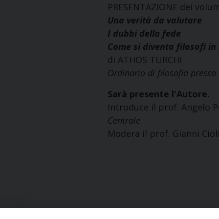
PRESENTAZIONE dei volum
Una verità da valutare
I dubbi della fede
Come si diventa filosofi in 
di ATHOS TURCHI
Ordinario di filosofia presso 
Sarà presente l'Autore.
Introduce il prof. Angelo P
Centrale
Modera il prof. Gianni Ciol