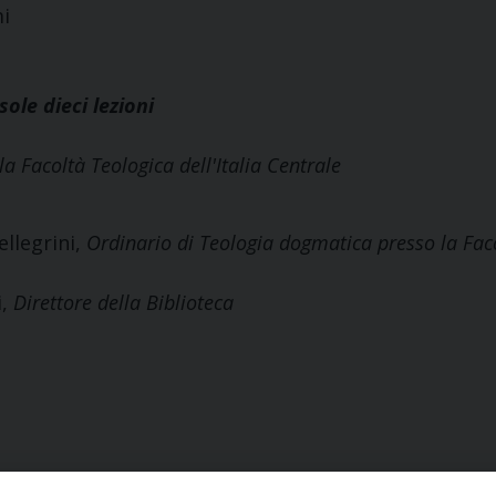
i
sole dieci lezioni
la Facoltà Teologica dell'Italia Centrale
ellegrini,
Ordinario di Teologia dogmatica presso la Facol
i,
Direttore della Biblioteca