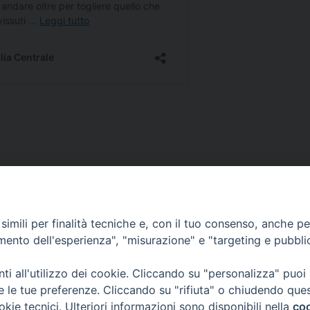
Contatti
imili per finalità tecniche e, con il tuo consenso, anche per 
co Ariosto, 13
Tel. +39 055 42 82 21
amento dell'esperienza", "misurazione" e "targeting e pubbli
ze
segreteria@teofir.it
www.teofir.it
i all'utilizzo dei cookie. Cliccando su "personalizza" puoi
re le tue preferenze. Cliccando su "rifiuta" o chiudendo que
okie tecnici. Ulteriori informazioni sono disponibili nella
coo