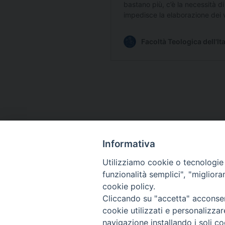
Informativa
Indirizzo
Utilizziamo cookie o tecnologie s
Viale Ludovi
funzionalità semplici", "miglior
50124 Firen
cookie policy.
Cliccando su "accetta" acconsent
cookie utilizzati e personalizza
navigazione installando i soli co