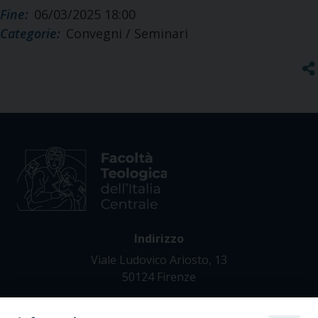
Fine:
06/03/2025 18:00
Categorie:
Convegni / Seminari
Indirizzo
Viale Ludovico Ariosto, 13
50124 Firenze