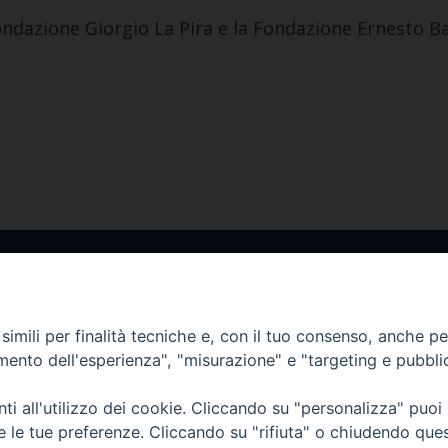
ondazione Giorgio La Pira e la Fondazione Ernesto B
Contatti
co Ariosto, 13
Tel. +39 055 42 82 21
imili per finalità tecniche e, con il tuo consenso, anche per 
ze
segreteria@teofir.it
amento dell'esperienza", "misurazione" e "targeting e pubbli
www.teofir.it
i all'utilizzo dei cookie. Cliccando su "personalizza" puoi
re le tue preferenze. Cliccando su "rifiuta" o chiudendo que