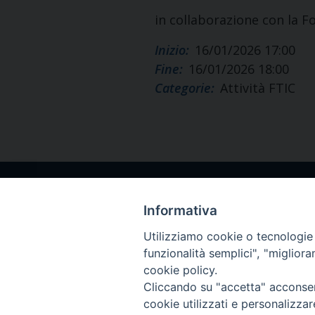
in collaborazione con la F
Inizio:
16/01/2026 17:00
Fine:
16/01/2026 18:00
Categorie:
Attività FTIC
Indirizzo
Informativa
Viale Ludovi
Utilizziamo cookie o tecnologie s
50124 Firen
funzionalità semplici", "miglior
cookie policy.
Cliccando su "accetta" acconsent
cookie utilizzati e personalizza