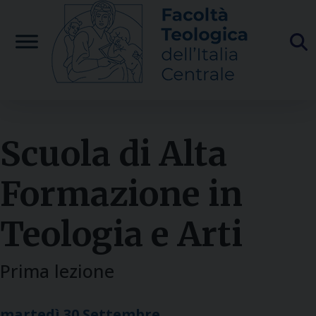
Skip
to
content
Scuola di Alta
Formazione in
Teologia e Arti
Prima lezione
martedì
30
Settembre