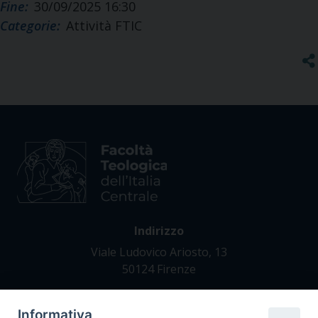
Fine:
30/09/2025 16:30
Categorie:
Attività FTIC
Indirizzo
Viale Ludovico Ariosto, 13
50124 Firenze
Informativa
Contatti