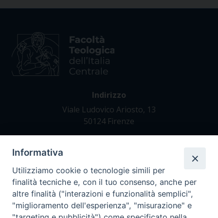
Indirizzo
Viale Ludovico Ariosto, 13
50124 Firenze
Informativa
Contatti
Tel. +39 055 42 82 21
Utilizziamo cookie o tecnologie simili per
segreteria@teofir.it
finalità tecniche e, con il tuo consenso, anche per
www.teofir.it
altre finalità ("interazioni e funzionalità semplici",
"miglioramento dell'esperienza", "misurazione" e
"targeting e pubblicità") come specificato nella