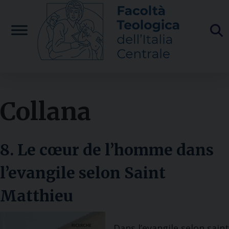
Skip
to
content
Collana
8. Le cœur de l’homme dans
l’evangile selon Saint
Matthieu
Dans l’evangile selon saint