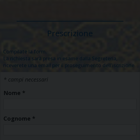
Prescrizione
Compilate la form.
La richiesta sarà presa in esame dalla Segreteria,
riceverete una email per il proseguimento dell'iscrizione.
* campi necessari
Nome
*
Cognome
*