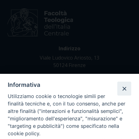
Indirizzo
Viale Ludovico Ariosto, 13
50124 Firenze
Informativa
Contatti
Tel. +39 055 42 82 21
Utilizziamo cookie o tecnologie simili per
segreteria@teofir.it
finalità tecniche e, con il tuo consenso, anche per
www.teofir.it
altre finalità ("interazioni e funzionalità semplici",
"miglioramento dell'esperienza", "misurazione" e
"targeting e pubblicità") come specificato nella
cookie policy.